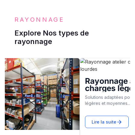
RAYONNAGE
Explore Nos types de
rayonnage
Rayonnage d'a
age atelier
bureau
 légères et mi-
Systèmes de rangement op
s
documents et archives...
ptées pour le stockage de charges
yennes...
Lire la suite
te