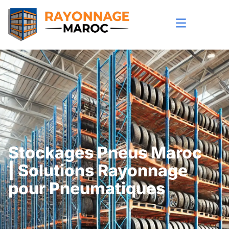
Stockages Pneus Maroc
| Solutions Rayonnage
pour Pneumatiques