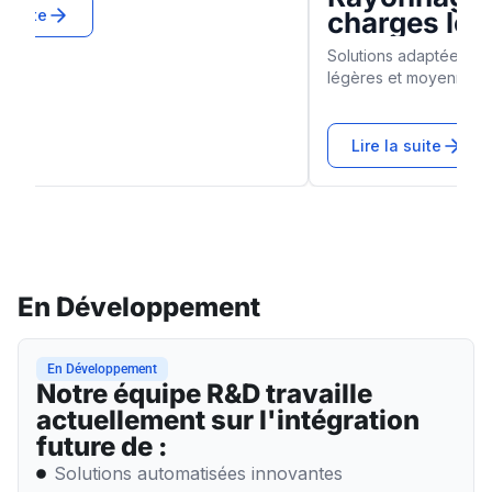
es légères et mi-
bureau
es
adaptées pour le stockage de charges
Systèmes de rangement 
moyennes...
documents et archives...
suite
Lire la suite
En Développement
En Développement
Notre équipe R&D travaille
actuellement sur l'intégration
future de :
Solutions automatisées innovantes